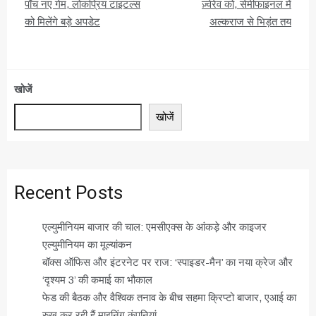
नेविगेशन
पाँच नए गेम, लोकप्रिय टाइटल्स
ज़्वेरेव को, सेमीफाइनल में
को मिलेंगे बड़े अपडेट
अल्कराज से भिड़ंत तय
खोजें
खोजें
Recent Posts
एल्युमीनियम बाजार की चाल: एमसीएक्स के आंकड़े और काइजर
एल्युमीनियम का मूल्यांकन
बॉक्स ऑफिस और इंटरनेट पर राज: ‘स्पाइडर-मैन’ का नया क्रेज और
‘दृश्यम 3’ की कमाई का भौकाल
फेड की बैठक और वैश्विक तनाव के बीच सहमा क्रिप्टो बाजार, एआई का
रुख कर रही हैं माइनिंग कंपनियां