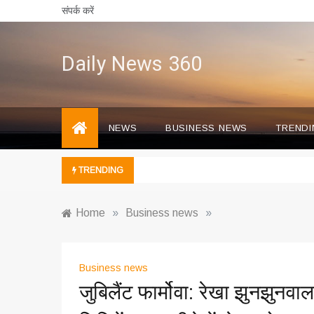
Skip
संपर्क करें
to
content
Daily News 360
NEWS
BUSINESS NEWS
TRENDI
TRENDING
Home
»
Business news
»
Business news
जुबिलैंट फार्मोवा: रेखा झुनझुनव