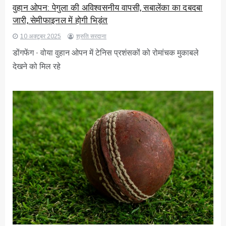
वुहान ओपन: पेगुला की अविश्वसनीय वापसी, सबालेंका का दबदबा
जारी, सेमीफाइनल में होगी भिड़ंत
10 अक्टूबर 2025
श्रुति सरदाना
डोंगफेंग · वोया वुहान ओपन में टेनिस प्रशंसकों को रोमांचक मुकाबले
देखने को मिल रहे