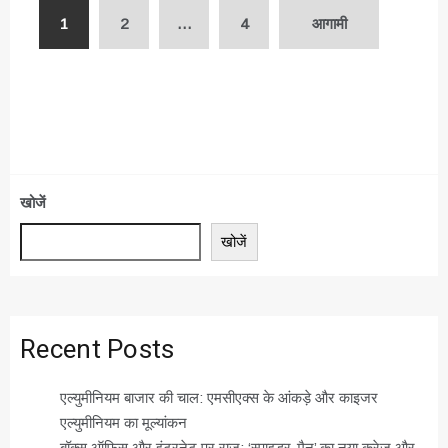
Posts
1
2
…
4
आगामी
pagination
खोजें
खोजें
Recent Posts
एल्युमीनियम बाजार की चाल: एमसीएक्स के आंकड़े और काइजर
एल्युमीनियम का मूल्यांकन
बॉक्स ऑफिस और इंटरनेट पर राज: ‘स्पाइडर-मैन’ का नया क्रेज और